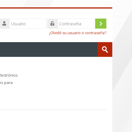
Usuario
Iniciar
Contraseña
¿Olvidó su usuario o contraseña?
sesión
Buscar
(ingresar)
cursos
Enviar
lectrónico.
es para