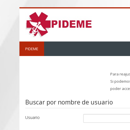
Saltar
al
contenido
principal
PIDEME
Para reajus
Si podemos
poder acce
Buscar por nombre de usuario
Usuario